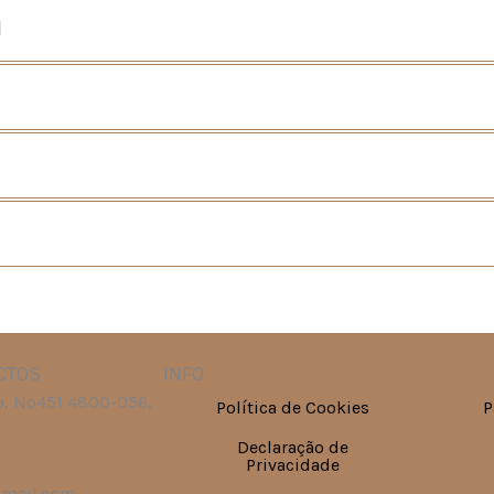
l
CTOS
INFO
, Nº451 4800-056,
Política de Cookies
P
Declaração de
Privacidade
gmail.com