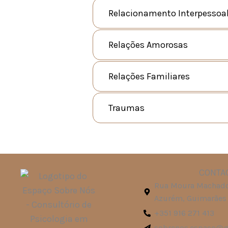
Relacionamento Interpessoa
Relações Amorosas
Relações Familiares
Traumas
CONTA
Rua Moura Machado
Azurém, Guimarães
+351 916 271 413
sobrenos.espaco@