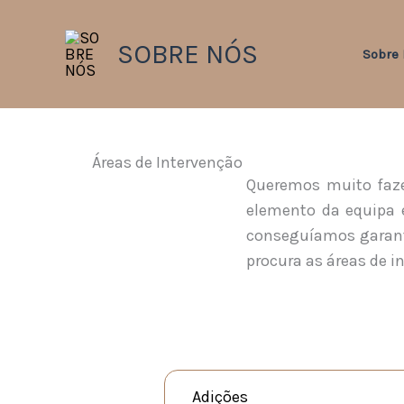
Skip
to
SOBRE NÓS
Sobre
content
Áreas de Intervenção
Queremos muito faze
elemento da equipa é
conseguíamos garanti
procura as áreas de i
Adições