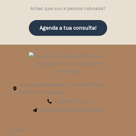
Achas que sou a pessoa indicada?
Agenda a tua consulta!
Rua Moura Machado, Nº451 4800-056,
Azurém, Guimarães
+351 916 271 413
sobrenos.espaco@gmail.com
INFO