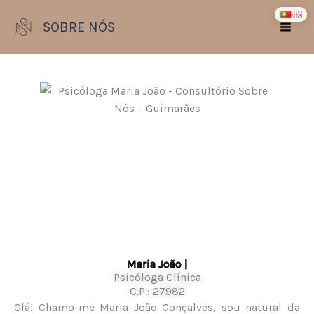
Skip
SOBRE NÓS
to
content
Maria João |
Psicóloga Clínica
C.P.: 27982
Olá! Chamo-me Maria João Gonçalves, sou natural da