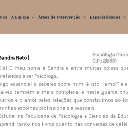
 Nós
A Equipa
Áreas de Intervenção
Especialidades
Psicóloga Clíni
Sandra Neto |
C.P.: 28901
Olá! O meu nome é Sandra e entre muitas coisas qu
preferidas é ser Psicóloga.
Algo essencial a saberes sobre mim, é isto: “amor” é a
talvez também a mais complexa, e neste guarda-chu
outros e o amor pelas relações que construímos ao lo
minhas escolhas profissionais e pessoais.
Estudei na Faculdade de Psicologia e Ciências da Ed
aprendi tanto nos livros quanto nas conversas de caf