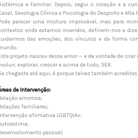
Sistémica e Familiar. Depois, segui o coração e a cur
Casal, Sexologia Clínica e Psicologia do Desporto e Alta
Pode parecer uma mistura improvável, mas para mim t
contextos onde estamos inseridos, definem-nos e diz
cuidarmos das emoções, dos vínculos e da forma c
mundo.
Este projeto nasceu desse amor — e da vontade de criar
evoluir, explorar, crescer e acima de tudo, SER.
Se chegaste até aqui, é porque talvez também acredite
Áreas de Intervenção:
Relação amorosa;
Relações familiares;
Intervenção afirmativa LGBTQIA+;
Autoestima;
Desenvolvimento pessoal;