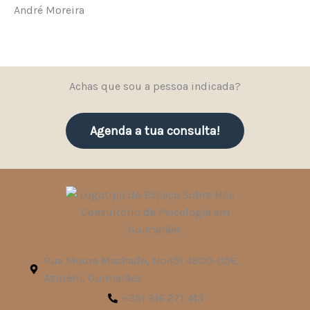
André Moreira
Achas que sou a pessoa indicada?
Agenda a tua consulta!
Rua Moura Machado, Nº451 4800-056,
Azurém, Guimarães
+351 916 271 413